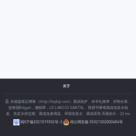
关于
乐逍遥笔记博客（http://lxybiji.com）酒店洗护，伴手礼推荐，好物分享，
宝格丽Bvlgari，瑰柏翠，LE LABO33 SANTAL，欧舒丹香皂酒店洗发水批
发、洗发水供应商、酒店洗漱用品、环保洗发水、酒店采购 页面执行：22 ms
闽ICP备2021019302号-2
闽公网安备 35021302000484号
网站统计