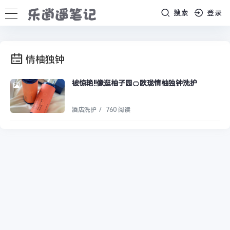
搜索
登录
情柚独钟
被惊艳!!像逛柚子园🍊欧珑情柚独钟洗护
酒店洗护
/
760 阅读