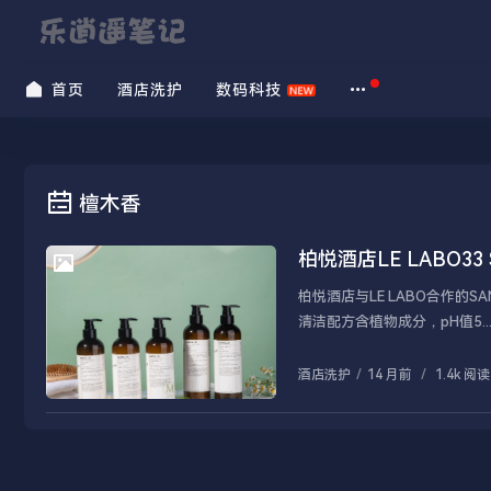
首页
酒店洗护
数码科技
檀木香
柏悦酒店LE LABO3
酒店洗护
柏悦酒店与LE LABO合作的
清洁配方含植物成分，pH值5...
酒店洗护
/
14 月前
/
1.4k 阅读