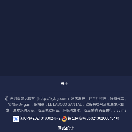
关于
乐逍遥笔记博客（http://lxybiji.com）酒店洗护，伴手礼推荐，好物分享，
宝格丽Bvlgari，瑰柏翠，LE LABO33 SANTAL，欧舒丹香皂酒店洗发水批
发、洗发水供应商、酒店洗漱用品、环保洗发水、酒店采购 页面执行：33 ms
闽ICP备2021019302号-2
闽公网安备 35021302000484号
网站统计