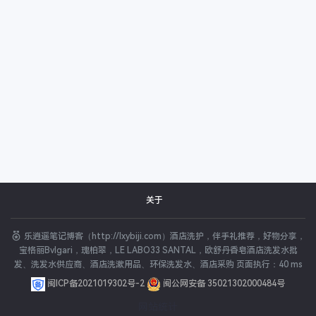
关于
乐逍遥笔记博客（http://lxybiji.com）酒店洗护，伴手礼推荐，好物分享，
宝格丽Bvlgari，瑰柏翠，LE LABO33 SANTAL，欧舒丹香皂酒店洗发水批
发、洗发水供应商、酒店洗漱用品、环保洗发水、酒店采购 页面执行：40 ms
闽ICP备2021019302号-2
闽公网安备 35021302000484号
网站统计