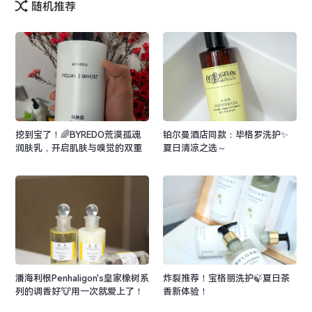
随机推荐
挖到宝了！🌈BYREDO荒漠孤魂
铂尔曼酒店同款：毕格罗洗护✨
润肤乳，开启肌肤与嗅觉的双重
夏日清凉之选～
盛宴🌟🌟
潘海利根Penhaligon's皇家橡树系
炸裂推荐！宝格丽洗护🍃夏日茶
列的调香好🐮用一次就爱上了！
香新体验！