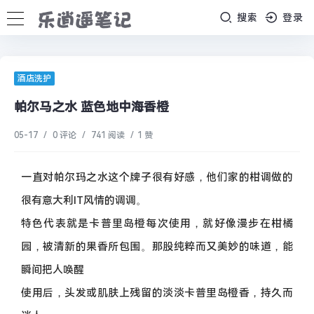
搜索
登录
酒店洗护
帕尔马之水 蓝色地中海香橙
05-17
/
0 评论
/
741 阅读
/
1 赞
一直对帕尔玛之水这个牌子很有好感，他们家的柑调做的
很有意大利IT风情的调调。
特色代表就是卡普里岛橙每次使用，就好像漫步在柑橘
园，被清新的果香所包围。那股纯粹而又美妙的味道，能
瞬间把人唤醒
使用后，头发或肌肤上残留的淡淡卡普里岛橙香，持久而