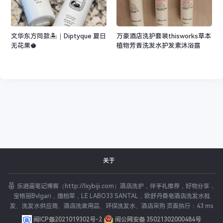
文华东方同款🏝️｜Diptyque 夏日
万豪酒店洗护套装thisworks草本
无花果🥥
植物芳香洗发水护发素沐浴露
关于
乐逍遥笔记博客（http://lxybiji.com）酒店洗护，伴手礼推荐，好物分享，
宝格丽Bvlgari，瑰柏翠，LE LABO33 SANTAL，欧舒丹香皂酒店洗发水批
发、洗发水供应商、酒店洗漱用品、环保洗发水、酒店采购 页面执行：43 ms
酒店洗护
闽ICP备2021019302号-2
闽公网安备 35021302000484号